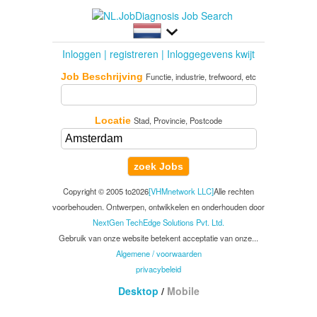
Inloggen
|
registreren
|
Inloggegevens kwijt
Job Beschrijving
Functie, industrie, trefwoord, etc
Locatie
Stad, Provincie, Postcode
zoek Jobs
Copyright © 2005 to2026
[VHMnetwork LLC]
Alle rechten
voorbehouden. Ontwerpen, ontwikkelen en onderhouden door
NextGen TechEdge Solutions Pvt. Ltd.
Gebruik van onze website betekent acceptatie van onze...
Algemene / voorwaarden
privacybeleid
Desktop
/
Mobile