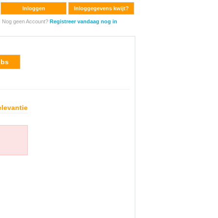
Inloggen
Inloggegevens kwijt?
Nog geen Account?
Registreer vandaag nog in
obs
levantie