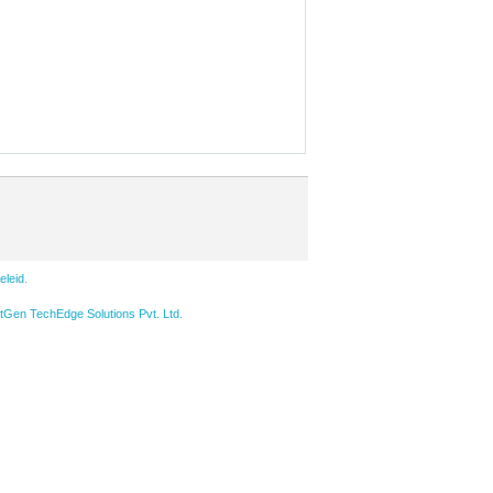
eleid
.
Gen TechEdge Solutions Pvt. Ltd.