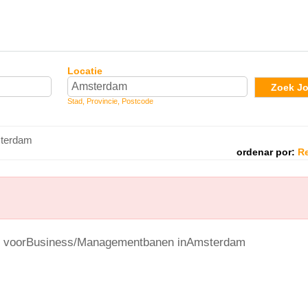
Locatie
Zoek J
Stad, Provincie, Postcode
sterdam
ordenar por:
Re
at voorBusiness/Managementbanen inAmsterdam