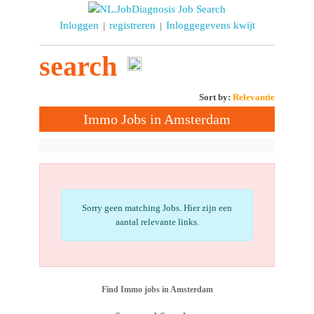
Inloggen
registreren
Inloggegevens kwijt
|
|
search
Sort by:
Relevantie
Immo Jobs in Amsterdam
Sorry geen matching Jobs. Hier zijn een
aantal relevante links.
Find Immo jobs in Amsterdam