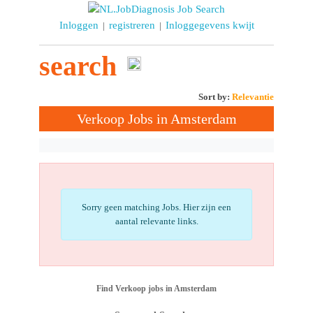
Inloggen
registreren
Inloggegevens kwijt
|
|
search
Sort by:
Relevantie
Verkoop Jobs in Amsterdam
Sorry geen matching Jobs. Hier zijn een
aantal relevante links.
Find Verkoop jobs in Amsterdam