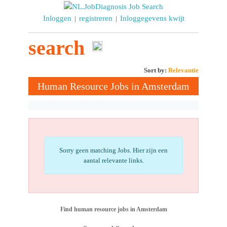
Inloggen
registreren
Inloggegevens kwijt
|
|
search
Sort by:
Relevantie
Human Resource Jobs in Amsterdam
Sorry geen matching Jobs. Hier zijn een
aantal relevante links.
Find human resource jobs in Amsterdam