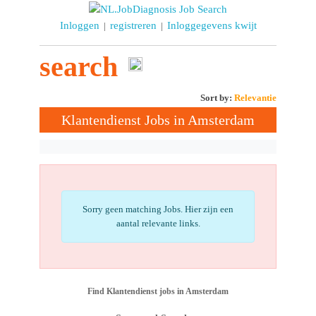
Inloggen
registreren
Inloggegevens kwijt
|
|
search
Sort by:
Relevantie
Klantendienst Jobs in Amsterdam
Sorry geen matching Jobs. Hier zijn een
aantal relevante links.
Find Klantendienst jobs in Amsterdam