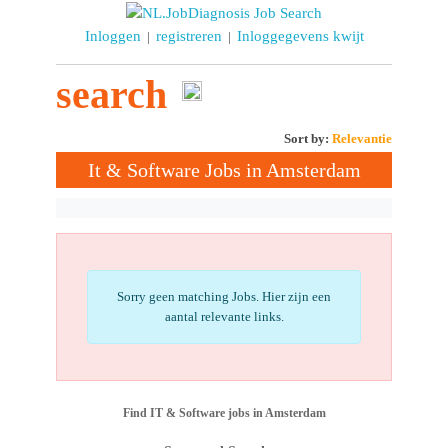
Inloggen
registreren
Inloggegevens kwijt
|
|
search
Sort by:
Relevantie
It & Software Jobs in Amsterdam
Sorry geen matching Jobs. Hier zijn een
aantal relevante links.
Find IT & Software jobs in Amsterdam